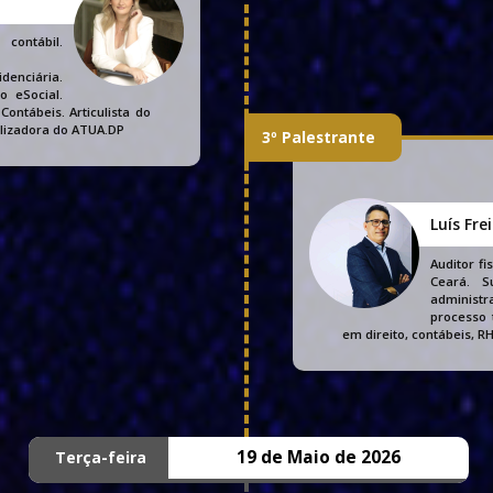
contábil.
denciária.
o eSocial.
ontábeis. Articulista do
alizadora do ATUA.DP
3º Palestrante
Luís Fre
Auditor fi
Ceará. S
administ
processo 
em direito, contábeis, 
19 de Maio de 2026
Terça-feira