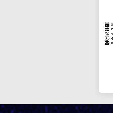
3
P
V
G
I