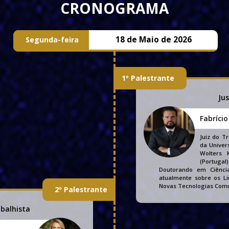
CRONOGRAMA
18 de Maio de 2026
Segunda-feira
1º Palestrante
Jus
Fabríci
Juiz do T
da Univer
Wolters 
(Portuga
Doutorando em Ciência
atualmente sobre os Li
Novas Tecnologias Comu
2º Palestrante
balhista