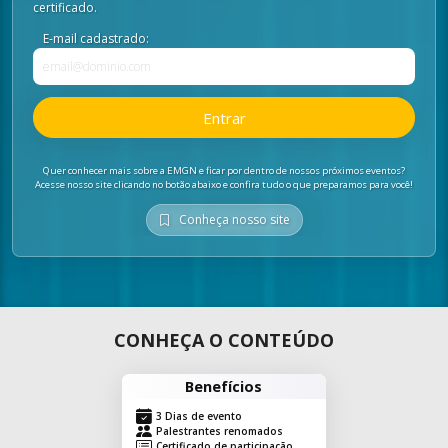
certificado.
E-mail cadastrado:
Entrar
Quer conhecer mais sobre a EMGN e ficar por dentro de nossos próximos eventos?
Acesse nosso site clicando no botão abaixo e confira tudo o que preparamos para você!
Conheça nosso site
CONHEÇA O CONTEÚDO
Benefícios
3 Dias de evento
Palestrantes renomados
Certificado de participação