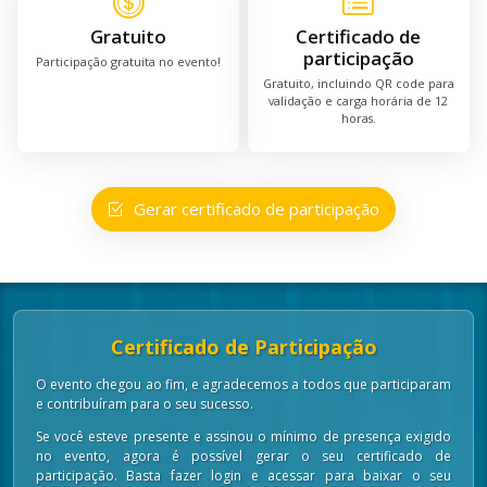
Gratuito
Certificado de
participação
Participação gratuita no evento!
Gratuito, incluindo QR code para
validação e carga horária de 12
horas.
Gerar certificado de participação
Certificado de Participação
O evento chegou ao fim, e agradecemos a todos que participaram
e contribuíram para o seu sucesso.
Se você esteve presente e assinou o mínimo de presença exigido
no evento, agora é possível gerar o seu certificado de
participação. Basta fazer login e acessar para baixar o seu